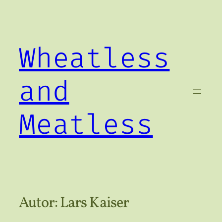
Zum
Inhalt
springen
Wheatless
and
Meatless
Autor:
Lars Kaiser