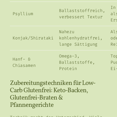
In
Ballaststoffreich,
Psyllium
al
verbessert Textur
Er
Nahezu
Al
Konjak/Shirataki
kohlenhydratfrei,
od
lange Sättigung
Re
Omega-3,
To
Hanf- &
Ballaststoffe,
Pu
Chiasamen
Protein
Ei
Zubereitungstechniken für Low-
Carb Glutenfrei: Keto-Backen,
Glutenfrei-Braten &
Pfannengerichte