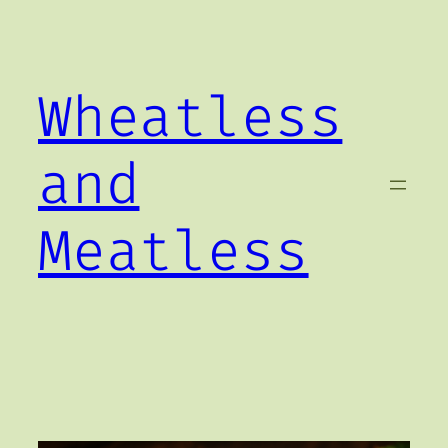
Zum
Inhalt
springen
Wheatless
and
Meatless